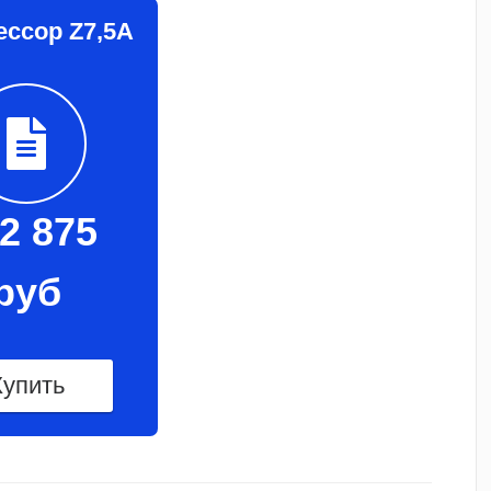
ссор Z7,5A
2 875
руб
Купить