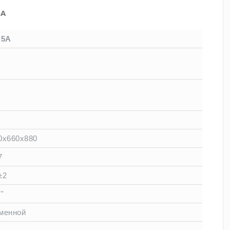
5A
,5A
7
8
5
0x660x880
7
±2
''
менной