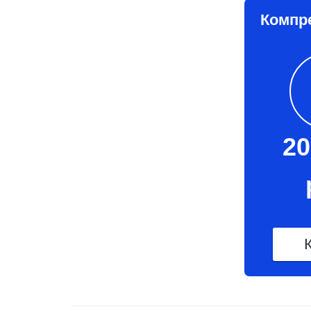
Компре
20