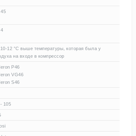
 45
 4
 10-12 °C выше температуры, которая была у
здуха на входе в компрессор
leron P46
leron VG46
leron S46
 - 105
5
osi