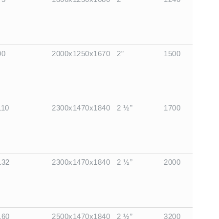
90
2000x1250x1670
2”
1500
110
2300x1470x1840
2 ½”
1700
132
2300x1470x1840
2 ½”
2000
160
2500x1470x1840
2 ½”
3200