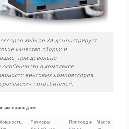
ссоров Xeleron ZA демонстрирует
окое качество сборки и
ющие, при довольно
и особенности в комплексе
лярности винтовых компрессоров
Европейских потребителей.
енным приводом
Мощность,
Размеры
Присоеди-
Масса,