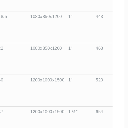
18.5
1080x850x1200
1”
443
22
1080x850x1200
1”
463
30
1200x1000x1500
1”
520
37
1200x1000x1500
1 ½”
654