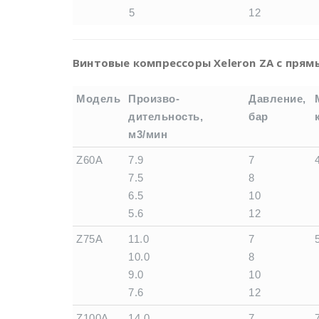
5
12
Винтовые компрессоры Xeleron ZA с пря
Модель
Произво-
Давление,
дительность,
бар
м3/мин
Модель
Произво-
Давление,
Z60A
7.9
7
дительность,
бар
7.5
8
м3/мин
6.5
10
5.6
12
Z75A
11.0
7
10.0
8
9.0
10
7.6
12
Z100A
14.0
7