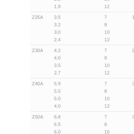
1.9
12
Z25A
3.5
7
3.2
8
3.0
10
2.4
12
Z30A
4.2
7
4.0
8
3.5
10
2.7
12
Z40A
5.9
7
5.5
8
5.0
10
4.0
12
Z50A
6.8
7
6.5
8
6.0
10