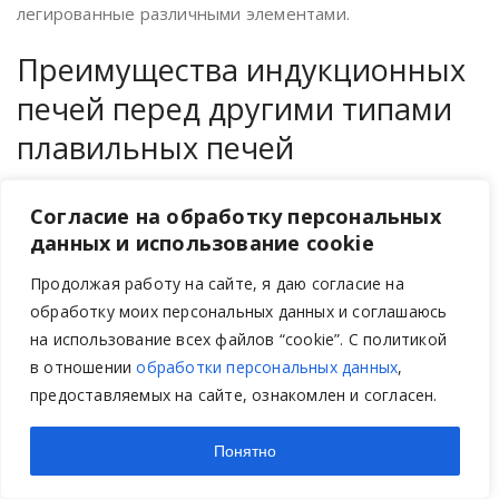
легированные различными элементами.
Преимущества индукционных
печей перед другими типами
плавильных печей
Индукционные печи это не единственное
Согласие на обработку персональных
приспособление для плавки металлов. Конечно, есть
данных и использование cookie
ещё мартеновские печи, домны и т.д. Однако
Продолжая работу на сайте, я даю согласие на
индукционные печи имеют ряд сильных преимуществ
обработку моих персональных данных и соглашаюсь
перед вышеуказанными печами. В первую очередь
на использование всех файлов “cookie”. C политикой
индукционные печи можно изготовить компактными,
в отношении
обработки персональных данных
,
поэтому их установка в помещении не добавит, каких
предоставляемых на сайте, ознакомлен и согласен.
либо трудностей. Во вторую очередь это высокая
скорость плавления металла — печи на основе
Понятно
сжигания топлива для плавки металла требуют
длительного разогрев, когда как индукционная