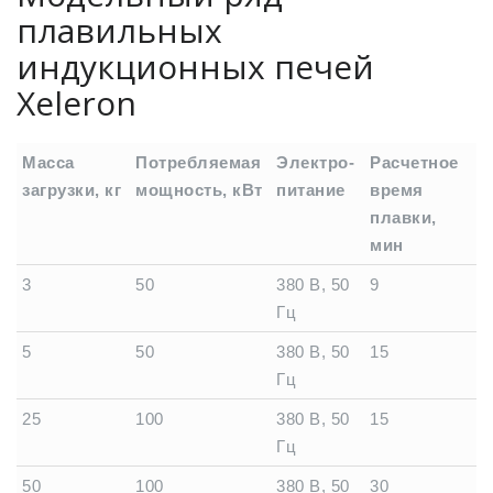
плавильных
индукционных печей
Xeleron
Масса
Потребляемая
Электро-
Расчетное
загрузки, кг
мощность, кВт
питание
время
плавки,
мин
Масса
Потребляемая
Электро-
Расчетное
3
50
380 В, 50
9
загрузки, кг
мощность, кВт
питание
время
Гц
плавки,
5
50
380 В, 50
15
мин
Гц
25
100
380 В, 50
15
Гц
50
100
380 В, 50
30