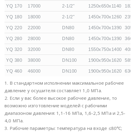
YQ 170
17000
2-1/2"
1250x650x1140
182
YQ 180
18000
2-1/2"
1450x700x1260
235
YQ 220
22000
DN80
1450x700x1390
305
YQ 280
28000
DN80
1450x700x1390
366
YQ 320
32000
DN80
1550x750x1400
408
YQ 380
38000
DN100
1900x950x1620
585
YQ 460
46000
DN100
1900x950x1620
630
1. В стандартном исполнении максимальное рабочее
давление у осушителя составляет 1,0 МПа.
2. Если у вас более высокое рабочее давление, то
возможно изготовление моделей с рабочими
диапазоном давления: 1,1-16 МПа, 1,6-2,5 МПа и 2,5-
4,0 МПа.
3. Рабочие параметры: температура на входе ≤80℃;