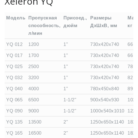
Xeleron YQ
Модель
Пропускная
Присоед.,
Размеры
Мас
способность,
дюйм
ДхШхВ, мм
кг
л/мин
Модель
Пропускная
Присоед.,
Размеры
Мас
YQ 012
1200
1"
730x420x740
66
способность,
дюйм
ДхШхВ, мм
кг
YQ 017
1700
1"
730x420x740
66
л/мин
YQ 025
2500
1"
730x420x740
78
YQ 032
3200
1"
730x420x740
82
YQ 040
4000
1"
780x450x840
89
YQ 065
6500
1-1/2"
900x540x930
102
YQ 090
9000
1-1/2"
1000x540x1010
122
YQ 135
13500
2"
1250x650x1140
182
YQ 165
16500
2"
1250x650x1140
182