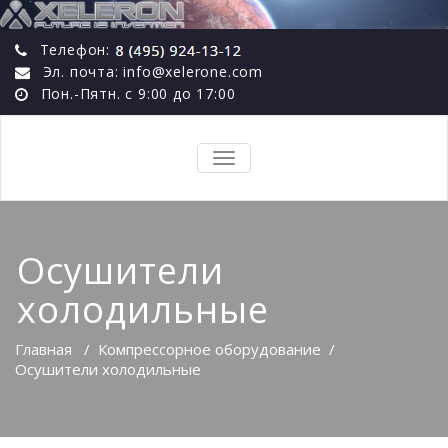
Телефон:
Эл. почта: info@xelerone.com
Пон.-Пятн. с 9:00 до 17:00
TOGGLE
NAVIGATION
Осушители
холодильные
Главная
/
Компрессорное оборудование
/
Осушители холодильные